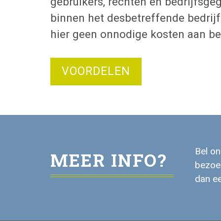
gebruikers, rechten en bedrijfsg
binnen het desbetreffende bedrij
hier geen onnodige kosten aan be
VOORDELEN
Bel o
MEER INFO?
bezoek
dan ee