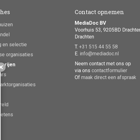
hes
Contact opnemen
MediaDoc BV
huizen
Voorhuis 53, 9205BD Drachte
ndel
Drachten
 en selectie
T.
+31 515 44 55 58
E.
info@mediadoc.nl
se organisaties
Neem contact met ons op
erijen
Sluiten
via ons
contactformulier
ars
Of
maak direct een afspraak
rktorganisaties
reld
ketens