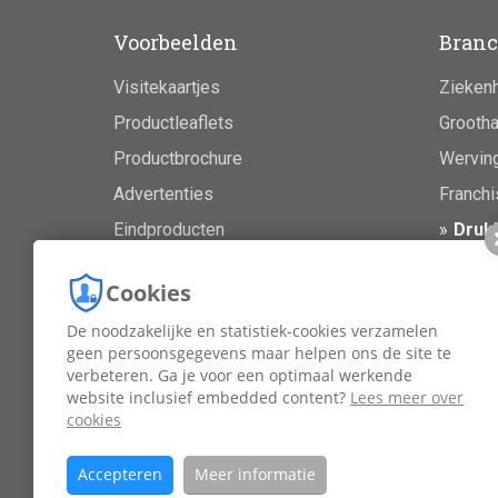
Voorbeelden
Branc
Visitekaartjes
Zieken
Productleaflets
Grootha
Productbrochure
Werving
Advertenties
Franchi
Eindproducten
Drukk
Makela
Cookies
Superma
De noodzakelijke en statistiek-cookies verzamelen
Horeca
geen persoonsgegevens maar helpen ons de site te
Reiswe
verbeteren. Ga je voor een optimaal werkende
website inclusief embedded content?
Lees meer over
Winkel
cookies
Accepteren
Meer informatie