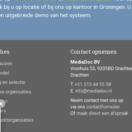
 bij u op locatie of bij ons op kantoor in Groningen. U 
n uitgebreide demo van het systeem.
hes
Contact opnemen
MediaDoc BV
huizen
Voorhuis 53, 9205BD Drachte
ndel
Drachten
 en selectie
T.
+31 515 44 55 58
E.
info@mediadoc.nl
se organisaties
Neem contact met ons op
ijen
Sluiten
via ons
contactformulier
ars
Of
maak direct een afspraak
rktorganisaties