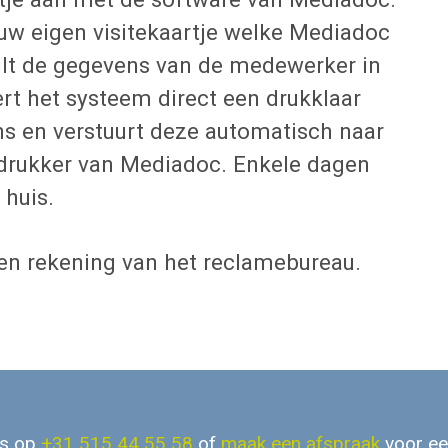
 uw eigen visitekaartje welke Mediadoc
vult de gegevens van de medewerker in
rt het systeem direct een drukklaar
ns en verstuurt deze automatisch naar
 drukker van Mediadoc. Enkele dagen
 huis.
een rekening van het reclamebureau.
ns op
+31 515 44 55 58
of
maak een afspraak
voor ee