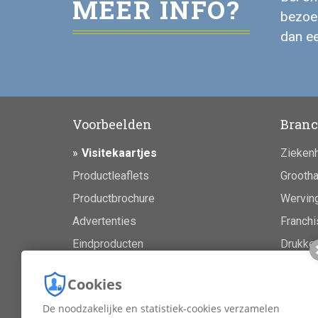
MEER INFO?
bezoek
dan ee
Voorbeelden
Branc
Visitekaartjes
Zieken
Productleaflets
Grootha
Productbrochure
Werving
Advertenties
Franchi
Eindproducten
Drukker
Makela
Cookies
Superma
De noodzakelijke en statistiek-cookies verzamelen
Horeca